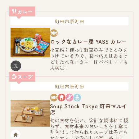
カレー
町田市原町田
ロックなカレー屋 YASS カレー
小麦粉を使わず野菜のみでとろみを
つけているので、食べ応えはあるけ
どもたれないカレーはパパもママも
大満足！
スープ
町田市原町田
Soup Stock Tokyo 町田マルイ
店
旬の素材を使い、余計な調味料に頼
らず、素材本来のおいしさを丁寧に
引き出して作られたスープは子ども
から大人まで安心して楽しめます。