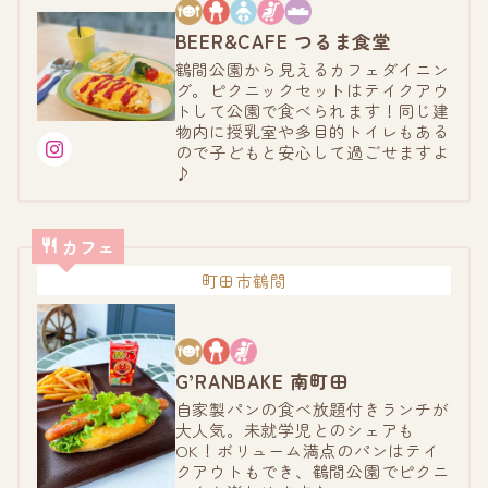
BEER&CAFE つるま食堂
鶴間公園から見えるカフェダイニン
グ。ピクニックセットはテイクアウ
トして公園で食べられます！同じ建
物内に授乳室や多目的トイレもある
ので子どもと安心して過ごせますよ
♪
カフェ
町田市鶴間
G’RANBAKE 南町田
自家製パンの食べ放題付きランチが
大人気。未就学児とのシェアも
OK！ボリューム満点のパンはテイ
クアウトもでき、鶴間公園でピクニ