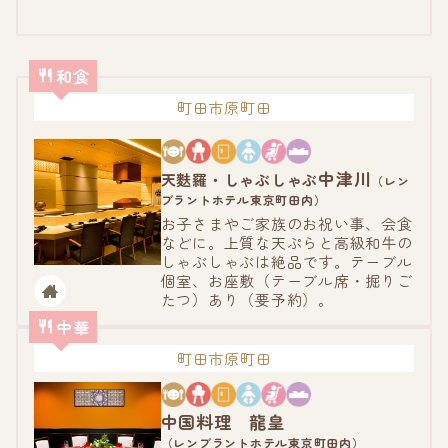
和食
町田市原町田
中津川
天麩羅・しゃぶしゃぶ
（レン
ブラントホテル東京町田内）
お子さまやご家族のお祝い事、会食
などに。上質な天ぷらと高級和牛の
しゃぶしゃぶは絶品です。テーブル
個室、お座敷（テーブル席・掘りご
たつ）あり（要予約）。
中華
町田市原町田
中国料理 龍皇
（レンブラントホテル東京町田内）