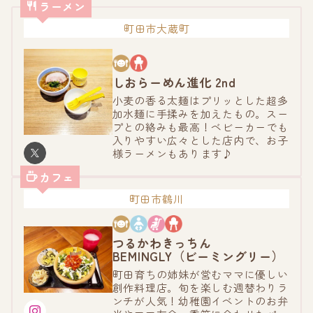
ラーメン
町田市大蔵町
しおらーめん進化 2nd
小麦の香る太麺はプリッとした超多
加水麺に手揉みを加えたもの。スー
プとの絡みも最高！ベビーカーでも
入りやすい広々とした店内で、お子
様ラーメンもあります♪
カフェ
町田市鶴川
つるかわきっちん
BEMINGLY（ビーミングリー）
町田育ちの姉妹が営むママに優しい
創作料理店。旬を楽しむ週替わりラ
ンチが人気！幼稚園イベントのお弁