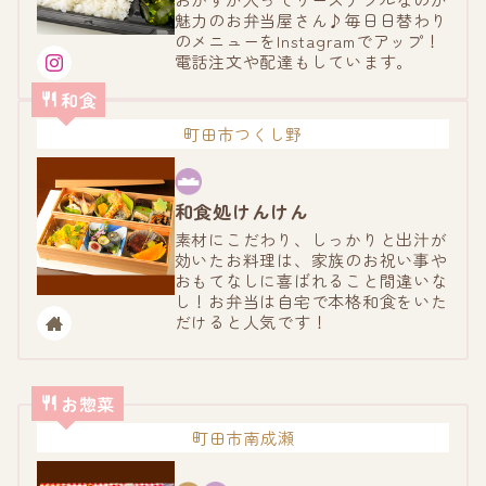
魅力のお弁当屋さん♪毎日日替わり
のメニューをInstagramでアップ！
電話注文や配達もしています。
和食
町田市つくし野
和食処けんけん
素材にこだわり、しっかりと出汁が
効いたお料理は、家族のお祝い事や
おもてなしに喜ばれること間違いな
し！お弁当は自宅で本格和食をいた
だけると人気です！
お惣菜
町田市南成瀬