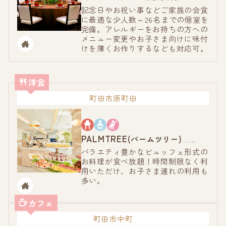
記念日やお祝い事などご家族の会食
に最適な少人数～26名までの個室を
完備。アレルギーをお持ちの方への
メニュー変更やお子さま向けに味付
けを薄くお作りするなども対応可。
洋食
町田市原町田
PALMTREE
(パームツリー)
（レンブラントホテル東京町田内）
バラエティ豊かなビュッフェ形式の
お料理が食べ放題！時間制限なく利
用いただけ、お子さま連れの利用も
多い。
カフェ
町田市中町