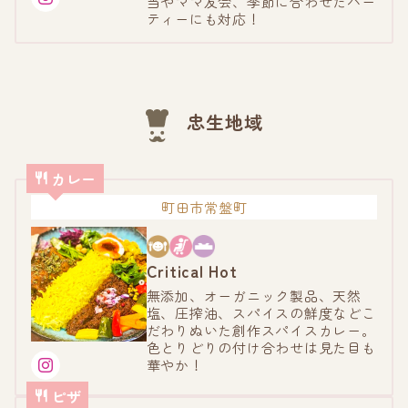
当やママ友会、季節に合わせたパー
ティーにも対応！
忠生地域
カレー
町田市常盤町
Critical Hot
無添加、オーガニック製品、天然
塩、圧搾油、スパイスの鮮度などこ
だわりぬいた創作スパイスカレー。
色とりどりの付け合わせは見た目も
華やか！
ピザ