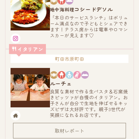
コシードデソル
地中海料理
「本日のサービスランチ」はボリュ
ーム満点なので子どもとシェアでき
ます！テラス席からは電車やロマン
スカーが見えます♡
イタリアン
町田市原町田
ルーチェ
良質な素材で作る生パスタ＆石窯焼
きピッツァが自慢のイタリアン。お
子さんが自分で生地を伸ばせるキッ
ズピザは大好評です。親子3世代が
笑顔になれるお店です。
取材レポート