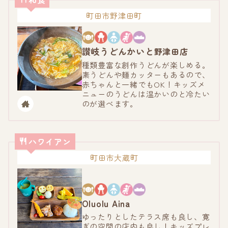
町田市野津田町
讃岐うどんかいと
野津田店
種類豊富な創作うどんが楽しめる。
素うどんや麺カッターもあるので、
赤ちゃんと一緒でもOK！キッズメ
ニューのうどんは温かいのと冷たい
のが選べます。
ハワイアン
町田市大蔵町
Oluolu Aina
ゆったりとしたテラス席も良し、寛
ぎの空間の店内も良し！キッズプレ