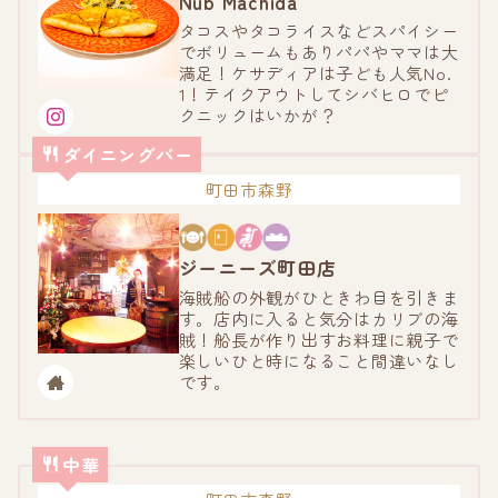
Nub Machida
タコスやタコライスなどスパイシー
でボリュームもありパパやママは大
満足！ケサディアは子ども人気No.
1！テイクアウトしてシバヒロでピ
クニックはいかが？
ダイニングバー
町田市森野
ジーニーズ町田店
海賊船の外観がひときわ目を引きま
す。店内に入ると気分はカリブの海
賊！船長が作り出すお料理に親子で
楽しいひと時になること間違いなし
です。
中華