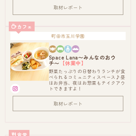
取材レポート
カフェ
町田市玉川学園
Space Lana〜みんなのおウ
チ〜
【休業中】
野菜たっぷりの日替わりランチが食
べられるコミュニティスペース♪昼
はお弁当、夜はお惣菜もテイクアウ
トできますよ！
取材レポート
食堂