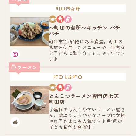
町田市森野
〜町田の台所〜キッチン パチ
パチ
町田市役所2階にある食堂。町田の
食材を使用したメニューや、定食な
ど子どもに取り分けもしやすいです
よ♪
ラーメン
町田市原町田
とんこつラーメン専門店七志
町田店
子連れでも入りやすいラーメン屋さ
ん。濃厚でまろやかなスープは女性
やお子さまにも人気です♪月1回の
子ども食堂も開催中！