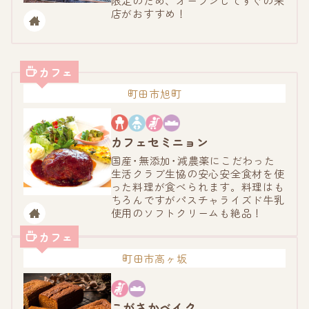
限定のため、オープンしてすぐの来
店がおすすめ！
カフェ
町田市旭町
カフェセミニョン
国産･無添加･減農薬にこだわった
生活クラブ生協の安心安全食材を使
った料理が食べられます。料理はも
ちろんですがパスチャライズド牛乳
使用のソフトクリームも絶品！
カフェ
町田市高ヶ坂
こがさかベイク