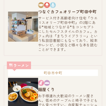
つなぐカフェオリーブ町田中町
サービス付き高齢者向け住宅『ウエ
リスオリーブ町田中町』の2階にあ
る❞地域とつながる❞をコンセプト
にしたセルフスタイルのカフェ。カ
フェ内は『まちライブラリー』とい
う私設図書館にもなっており、絵本
やレシピ、小説など様々な本を読む
ことができます。
ラーメン
町田市中町
麺屋くり
お子様連れ大歓迎のラーメン屋さ
ん。低めのテーブルと椅子で子ども
でも食べやすい。自家製チャーシュ