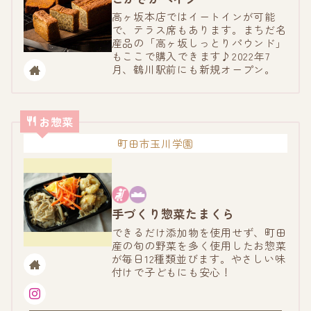
高ヶ坂本店ではイートインが可能
で、テラス席もあります。まちだ名
産品の「高ヶ坂しっとりパウンド」
もここで購入できます♪2022年7
月、鶴川駅前にも新規オープン。
お惣菜
町田市玉川学園
手づくり惣菜たまくら
できるだけ添加物を使用せず、町田
産の旬の野菜を多く使用したお惣菜
が毎日12種類並びます。やさしい味
付けで子どもにも安心！