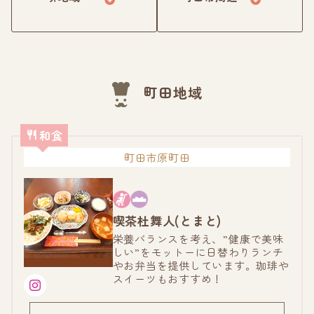
町田地域
和食
町田市原町田
喫茶杜舞人(とまと)
栄養バランスを考え、”健康で美味
しい”をモットーに日替わりランチ
やお弁当を提供しています。珈琲や
スイーツもおすすめ！