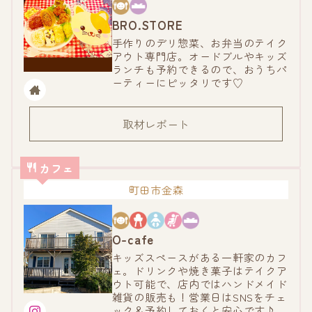
BRO.STORE
手作りのデリ惣菜、お弁当のテイク
アウト専門店。オードブルやキッズ
ランチも予約できるので、おうちパ
ーティーにピッタリです♡
取材レポート
カフェ
町田市金森
O-cafe
キッズスペースがある一軒家のカフ
ェ。ドリンクや焼き菓子はテイクア
ウト可能で、店内ではハンドメイド
雑貨の販売も！営業日はSNSをチェ
ック＆予約しておくと安心です♪