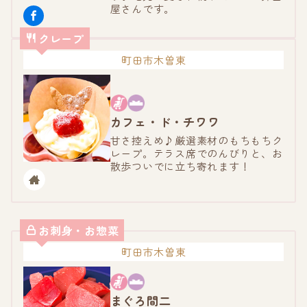
屋さんです。
クレープ
町田市木曽東
カフェ・ド・チワワ
甘さ控えめ♪厳選素材のもちもちク
レープ。テラス席でのんびりと、お
散歩ついでに立ち寄れます！
お刺身・お惣菜
町田市木曽東
まぐろ間二