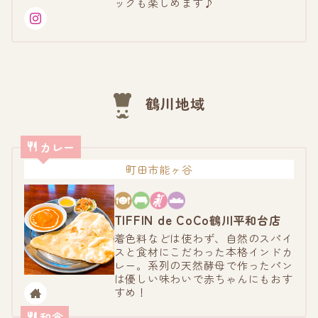
ックも楽しめます♪
鶴川地域
カレー
町田市能ヶ谷
TIFFIN de CoCo
鶴川平和台店
着色料などは使わず、自然のスパイ
スと食材にこだわった本格インドカ
レー。系列の天然酵母で作ったパン
は優しい味わいで赤ちゃんにもおす
すめ！
和食