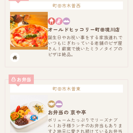
町田市木曽西
オールドヒッコリー
町田境川店
誕生日やお祝い事をする家族連れで
いつもにぎわっている老舗のピザ屋
さん！薪窯で焼いたミラノタイプの
ピザは絶品。
お弁当
町田市木曽東
お弁当の 京や亭
ボリュームたっぷりでリーズナブ
ル！お子様ランチのお弁当もありま
す♪地元に愛され続けているお弁当