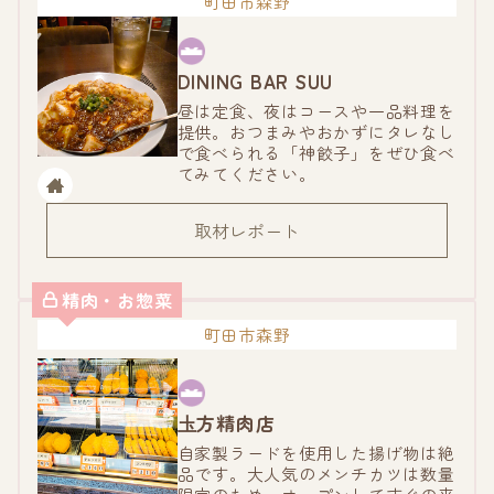
町田市森野
DINING BAR SUU
昼は定食、夜はコースや一品料理を
提供。おつまみやおかずにタレなし
で食べられる「神餃子」をぜひ食べ
てみてください。
取材レポート
精肉・お惣菜
町田市森野
圡方精肉店
自家製ラードを使用した揚げ物は絶
品です。大人気のメンチカツは数量