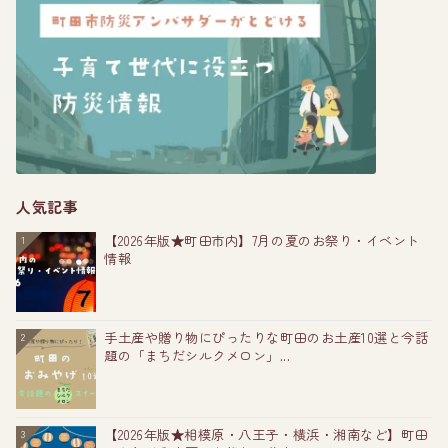
人気記事
【2026年版★町田市内】7月の夏のお祭り・イベント
1
情報
手土産や贈り物にぴったりな町田のお土産10選と今話
2
題の「まちだシルクメロン」...
【2026年版★相模原・八王子・横浜・湘南など】町田
3