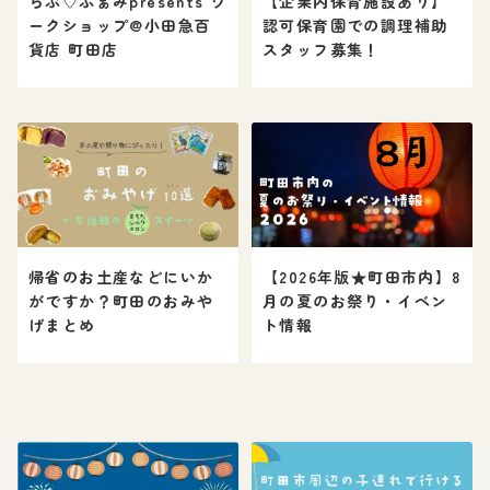
らぶ♡ふぁみpresents ワ
【企業内保育施設あり】
ークショップ@小田急百
認可保育園での調理補助
貨店 町田店
スタッフ募集！
帰省のお土産などにいか
【2026年版★町田市内】8
がですか？町田のおみや
月の夏のお祭り・イベン
げまとめ
ト情報