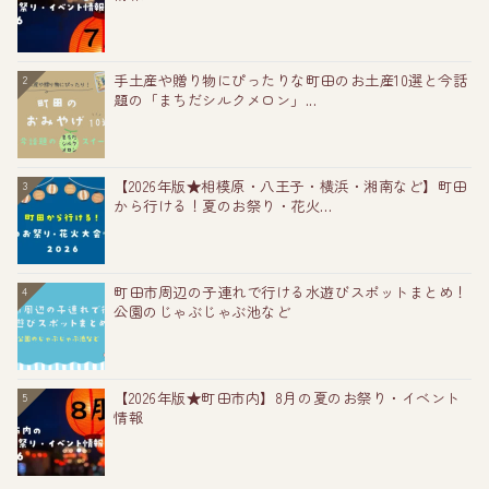
手土産や贈り物にぴったりな町田のお土産10選と今話
2
題の「まちだシルクメロン」...
【2026年版★相模原・八王子・横浜・湘南など】町田
3
から行ける！夏のお祭り・花火...
町田市周辺の子連れで行ける水遊びスポットまとめ！
4
公園のじゃぶじゃぶ池など
【2026年版★町田市内】8月の夏のお祭り・イベント
5
情報