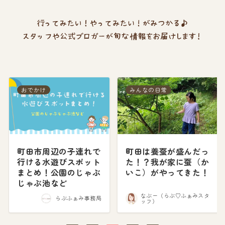
みんなの日常
みんなの日常
町田は養蚕が盛んだっ
新連載スタート！
た！？我が家に蚕（か
【Gavinの町田ってい
いこ）がやってきた！
いね！】町田で見つけ
た「地域のつながり」
なぶー（らぶ♡ふぁみスタ
Gavin（らぶ♡ふぁみ公式
ッフ）
ブロガー）