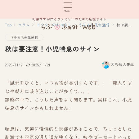
Menu
町田ママが作るファミリーのための応援サイト
Top
コラム
ドクターのおはなし
うみまち先生通信
秋は要注意！小児喘息のサイン
うみまち先生通信
秋は要注意！小児喘息のサイン
大谷岳人先生
2025/11/21
2025/11/21
「風邪をひくと、いつも咳が長引くんです。」「寝入りば
なや朝方に咳き込むことが多くて…。」
診察の中で、こうした声をよく聞きます。実はこれ、小児
喘息のサインかもしれません。
喘息は、気道に慢性的な炎症があることで、ちょっとした
刺激でも空気の通り道が狭くなり、咳やゼーゼーといった