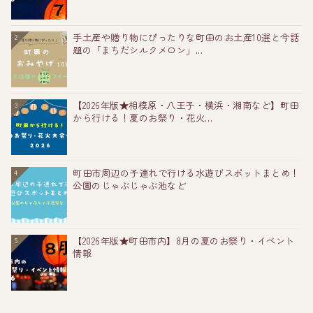
手土産や贈り物にぴったりな町田のお土産10選と今話
2
題の「まちだシルクメロン」...
【2026年版★相模原・八王子・横浜・湘南など】町田
3
から行ける！夏のお祭り・花火...
町田市周辺の子連れで行ける水遊びスポットまとめ！
4
公園のじゃぶじゃぶ池など
【2026年版★町田市内】8月の夏のお祭り・イベント
5
情報