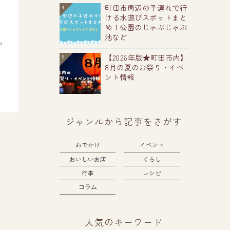
町田市周辺の子連れで行
4
ける水遊びスポットまと
め！公園のじゃぶじゃぶ
池など
。
【2026年版★町田市内】
5
8月の夏のお祭り・イベ
ント情報
ジャンルから記事をさがす
おでかけ
イベント
おいしいお店
くらし
行事
レシピ
コラム
人気のキーワード