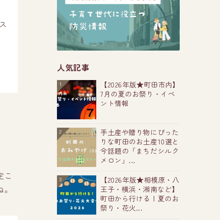
ス
人気記事
【2026年版★町田市内】
1
7月の夏のお祭り・イベ
ント情報
手土産や贈り物にぴった
2
りな町田のお土産10選と
今話題の「まちだシルク
メロン」...
定こ
【2026年版★相模原・八
3
ね。
王子・横浜・湘南など】
町田から行ける！夏のお
祭り・花火...