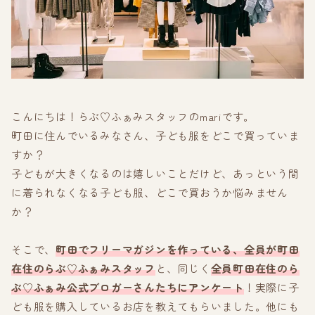
こんにちは！らぶ♡ふぁみスタッフのmariです。
町田に住んでいるみなさん、子ども服をどこで買っていま
すか？
子どもが大きくなるのは嬉しいことだけど、あっという間
に着られなくなる子ども服、どこで買おうか悩みません
か？
そこで、
町田でフリーマガジンを作っている、全員が町田
在住のらぶ♡ふぁみスタッフ
と、同じく
全員町田在住のら
ぶ♡ふぁみ公式ブロガーさんたちにアンケート
！実際に子
ども服を購入しているお店を教えてもらいました。他にも