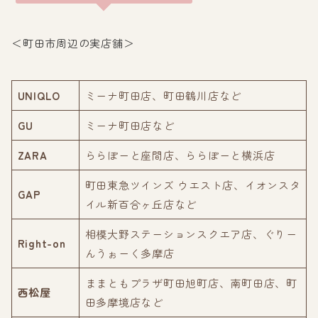
＜町田市周辺の実店舗＞
UNIQLO
ミーナ町田店、町田鶴川店など
GU
ミーナ町田店など
ZARA
ららぽーと座間店、ららぽーと横浜店
町田東急ツインズ ウエスト店、イオンスタ
GAP
イル新百合ヶ丘店など
相模大野ステーションスクエア店、ぐりー
Right-on
んうぉーく多摩店
ままともプラザ町田旭町店、南町田店、町
西松屋
田多摩境店など