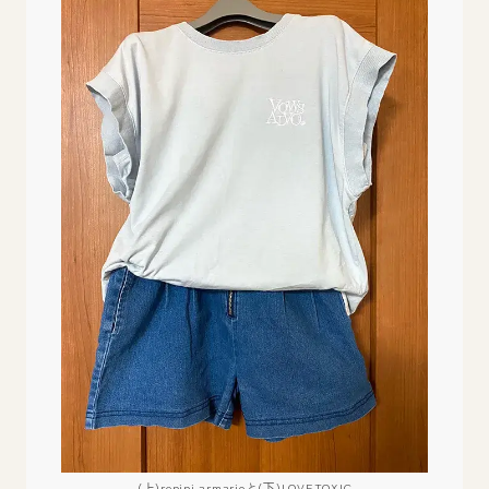
(上)repipi armarioと(下)LOVETOXIC