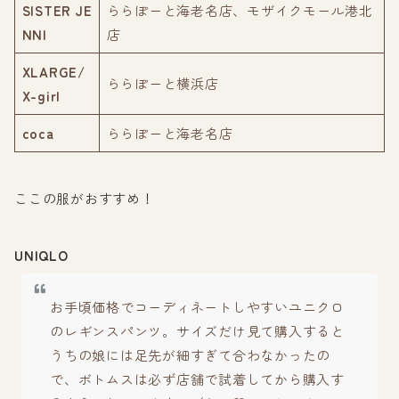
SISTER JE
ららぽーと海老名店、モザイクモール港北
NNI
店
XLARGE/
ららぽーと横浜店
X-girl
coca
ららぽーと海老名店
ここの服がおすすめ！
UNIQLO
お手頃価格でコーディネートしやすいユニクロ
のレギンスパンツ。サイズだけ見て購入すると
うちの娘には足先が細すぎて合わなかったの
で、ボトムスは必ず店舗で試着してから購入す