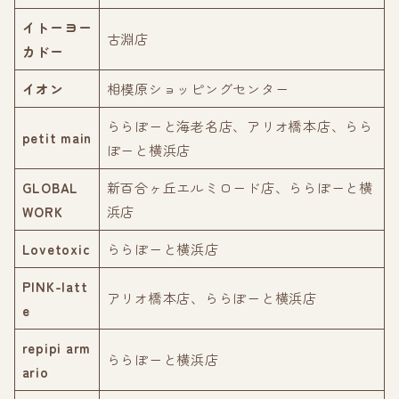
イトーヨー
古淵店
カドー
イオン
相模原ショッピングセンター
ららぽーと海老名店、アリオ橋本店、らら
petit main
ぽーと横浜店
GLOBAL
新百合ヶ丘エルミロード店、ららぽーと横
WORK
浜店
Lovetoxic
ららぽーと横浜店
PINK-latt
アリオ橋本店、ららぽーと横浜店
e
repipi arm
ららぽーと横浜店
ario