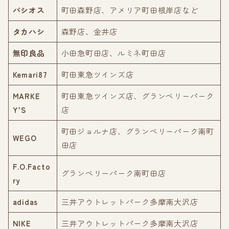
パシオス
町田森野店、アメリア町田根岸店など
タカハシ
森野店、金井店
無印良品
小田急町田店、ルミネ町田店
Kemari87
町田東急ツインズ店
MARKE
町田東急ツインズ店、グランベリーパーク
Y’S
店
町田ジョルナ店、グランベリーパーク南町
WEGO
田店
F.O.Facto
グランベリーパーク南町田店
ry
adidas
三井アウトレットパーク多摩南大沢店
NIKE
三井アウトレットパーク多摩南大沢店