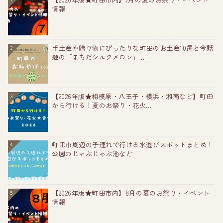
情報
手土産や贈り物にぴったりな町田のお土産10選と今話
2
題の「まちだシルクメロン」...
【2026年版★相模原・八王子・横浜・湘南など】町田
3
から行ける！夏のお祭り・花火...
町田市周辺の子連れで行ける水遊びスポットまとめ！
4
公園のじゃぶじゃぶ池など
【2026年版★町田市内】8月の夏のお祭り・イベント
5
情報