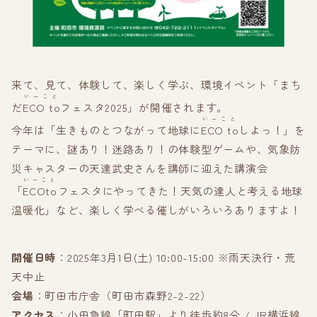
来て、見て、体験して、楽しく学ぶ、環境イベント「まち
いーこと
だ
ECO to
フェスタ2025」が開催されます。
いーこと
今年は「生きものとつながって地球に
ECO to
しよっ！」を
テーマに、謎あり！迷路あり！の体験型ゲームや、気象防
災キャスターの天達武史さんを講師に迎えた講演会
いーこと
「
ECOto
フェスタにやってきた！天気の達人と考える地球
温暖化」など、楽しく学べる催しがいろいろありますよ！
開催日時
：2025年3月1日(土) 10:00-15:00 ※雨天決行・荒
天中止
会場
：町田市庁舎（町田市森野2-2-22）
アクセス
：小田急線「町田駅」より徒歩約8分 / JR横浜線