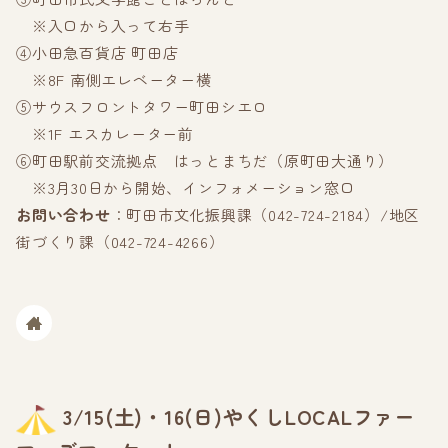
※入口から入って右手
④小田急百貨店 町田店
※8F 南側エレベーター横
⑤サウスフロントタワー町田シエロ
※1F エスカレーター前
⑥町田駅前交流拠点 はっとまちだ（原町田大通り）
※3月30日から開始、インフォメーション窓口
お問い合わせ
：町田市文化振興課（042-724-2184）/地区
街づくり課（042-724-4266）
3/15(土)・16(日)やくしLOCALファー