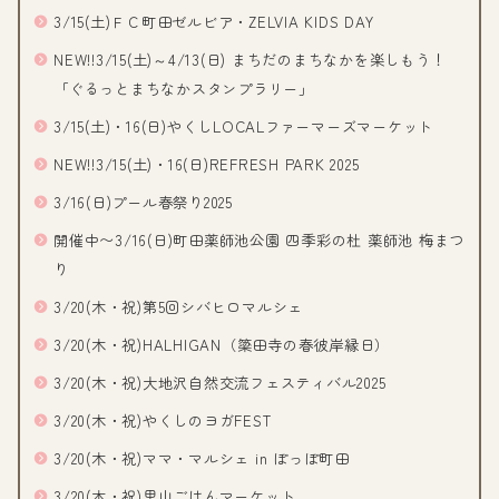
3/15(土)ＦＣ町田ゼルビア・ZELVIA KIDS DAY
NEW!!3/15(土)～4/13(日) まちだのまちなかを楽しもう！
「ぐるっとまちなかスタンプラリー」
3/15(土)・16(日)やくしLOCALファーマーズマーケット
NEW!!3/15(土)・16(日)REFRESH PARK 2025
3/16(日)プール春祭り2025
開催中〜3/16(日)町田薬師池公園 四季彩の杜 薬師池 梅まつ
り
3/20(木・祝)第5回シバヒロマルシェ
3/20(木・祝)HALHIGAN（簗田寺の春彼岸縁日）
3/20(木・祝)大地沢自然交流フェスティバル2025
3/20(木・祝)やくしのヨガFEST
3/20(木・祝)ママ・マルシェ in ぽっぽ町田
3/20(木・祝)里山ごはんマーケット