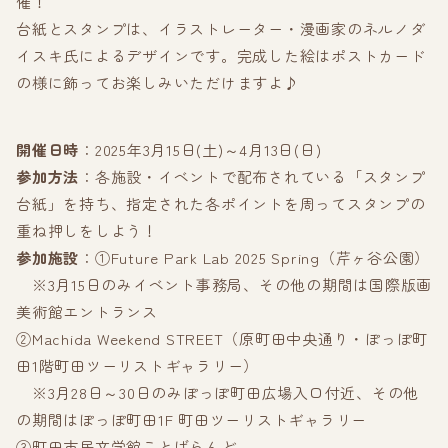
催！
台紙とスタンプは、イラストレーター・漫画家のネルノダ
イスキ氏によるデザインです。完成した絵はポストカード
の様に飾ってお楽しみいただけますよ♪
開催日時
：2025年3月15日(土)～4月13日(日)
参加方法
：各施設・イベントで配布されている「スタンプ
台紙」を持ち、指定された各ポイントを周ってスタンプの
重ね押しをしよう！
参加施設
：①Future Park Lab 2025 Spring（芹ヶ谷公園）
※3月15日のみイベント事務局、その他の期間は国際版画
美術館エントランス
②Machida Weekend STREET（原町田中央通り・ぽっぽ町
田1階町田ツーリストギャラリー）
※3月28日～30日のみぽっぽ町田広場入口付近、その他
の期間はぽっぽ町田1F 町田ツーリストギャラリー
③町田市民文学館ことばらんど