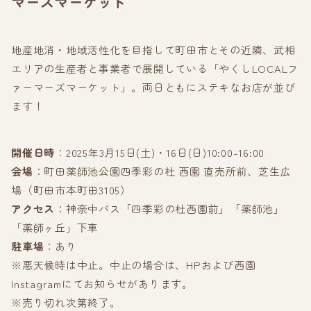
マーズマーケット
地産地消・地域活性化を目指して町田市とその近隣、武相
エリアの生産者と事業者で展開している「やくしLOCALフ
ァーマーズマーケット」。両日ともにステキなお店が並び
ます！
開催日時
：2025年3月15日(土)・16日(日)10:00-16:00
会場
：町田薬師池公園四季彩の杜 西園 直売所前、芝生広
場（町田市本町田3105）
アクセス
：神奈中バス「四季彩の杜西園前」「薬師池」
「薬師ヶ丘」下車
駐車場
：あり
※悪天候時は中止。中止の場合は、HPおよび西園
Instagramにてお知らせがあります。
※売り切れ次第終了。