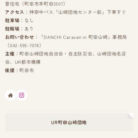
曽住宅（町田市本町田2507）
アクセス
：神奈中バス「山崎団地センター前」下車すぐ
駐車場
：なし
駐輪場
：あり
お問い合わせ
：「DANCHI Caravan in 町田山崎」事務局
（042-595-7078）
主催
：町田山崎団地自治会・自主防災会、山崎団地名店
会、UR都市機構
後援
：町田市
UR町田山崎団地