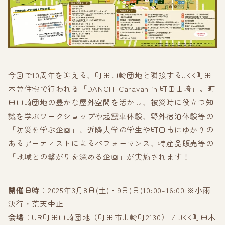
今回で10周年を迎える、町田山崎団地と隣接するJKK町田
木曾住宅で行われる「DANCHI Caravan in 町田山崎」。町
田山崎団地の豊かな屋外空間を活かし、被災時に役立つ知
識を学ぶワークショップや起震車体験、野外宿泊体験等の
「防災を学ぶ企画」、近隣大学の学生や町田市にゆかりの
あるアーティストによるパフォーマンス、特産品販売等の
「地域との繋がりを深める企画」が実施されます！
開催日時
：2025年3月8日(土)・9日(日)10:00-16:00 ※小雨
決行・荒天中止
会場
：UR町田山崎団地（町田市山崎町2130） / JKK町田木