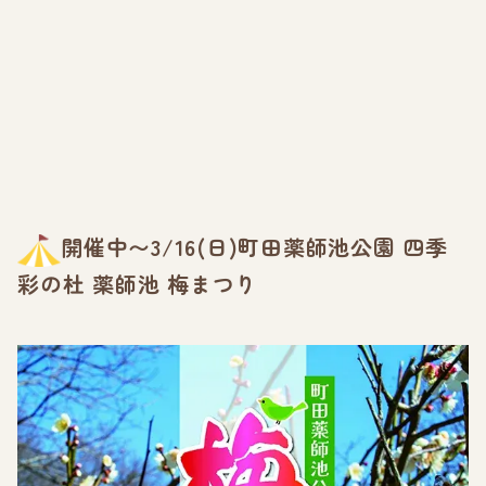
開催中〜3/16(日)町田薬師池公園 四季
彩の杜 薬師池 梅まつり