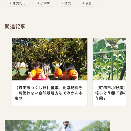
味覚狩り
小学生
幼児
食育
関連記事
【町田市つくし野】農薬、化学肥料を
【町田市小野路】
一切使わない自然栽培方法でみかん本
培ぶどう園「森のチ
来の...
う園」