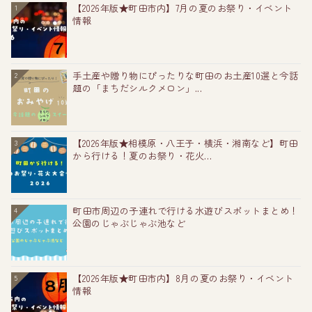
【2026年版★町田市内】7月の夏のお祭り・イベント
1
情報
手土産や贈り物にぴったりな町田のお土産10選と今話
2
題の「まちだシルクメロン」...
【2026年版★相模原・八王子・横浜・湘南など】町田
3
から行ける！夏のお祭り・花火...
町田市周辺の子連れで行ける水遊びスポットまとめ！
4
公園のじゃぶじゃぶ池など
【2026年版★町田市内】8月の夏のお祭り・イベント
5
情報