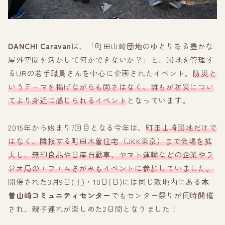
DANCHI Caravan
は、「町田山崎団地のゆとりある豊かな
屋外空間を活かして何かできないか？」と、団地を管理す
るURの若手職員さんを中心に企画されたイベント。
防災と
いうテーマを掲げながらも固さはなく、誰もが防災につい
てより身近に感じられるイベント
となっています。
2015年から始まり7回目となる今年は、
町田山崎団地だけで
はなく、隣接する町田木曽住宅（JKK東京）まで会場を拡
大し、無印良品や日産自動車、ヤマト運輸などの企業やラ
ジオ局のエフエムさがみもイベントに参加していました。
開催された3月9日(土)・10日(日)には同じ敷地内にある
木
曽山崎コミュニティセンター
でもセンター祭りが同時開催
され、親子連れが楽しめた2日間となりました！