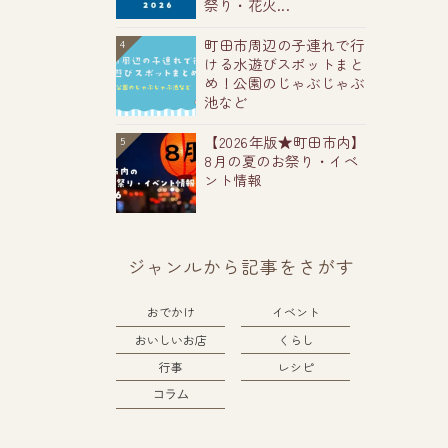
祭り・花火...
町田市周辺の子連れで行
4
ける水遊びスポットまと
め！公園のじゃぶじゃぶ
池など
【2026年版★町田市内】
5
8月の夏のお祭り・イベ
ント情報
ジャンルから記事をさがす
おでかけ
イベント
おいしいお店
くらし
行事
レシピ
コラム