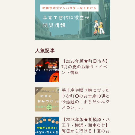
人気記事
【2026年版★町田市内】
1
7月の夏のお祭り・イベ
ント情報
手土産や贈り物にぴった
2
りな町田のお土産10選と
今話題の「まちだシルク
メロン」...
【2026年版★相模原・八
3
王子・横浜・湘南など】
町田から行ける！夏のお