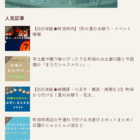
人気記事
【2026年版★町田市内】7月の夏のお祭り・イベント
1
情報
手土産や贈り物にぴったりな町田のお土産10選と今話
2
題の「まちだシルクメロン」...
【2026年版★相模原・八王子・横浜・湘南など】町田
3
から行ける！夏のお祭り・花火...
町田市周辺の子連れで行ける水遊びスポットまとめ！
4
公園のじゃぶじゃぶ池など