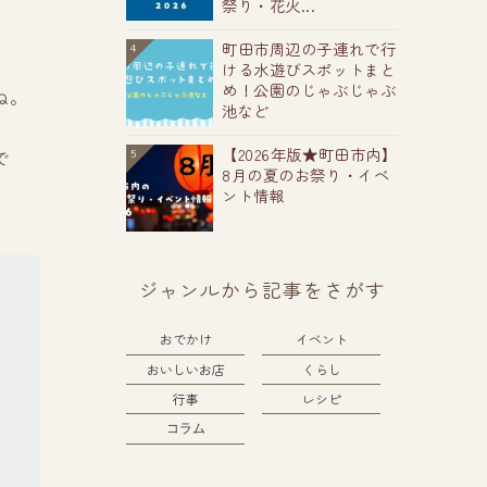
祭り・花火...
町田市周辺の子連れで行
4
ける水遊びスポットまと
め！公園のじゃぶじゃぶ
ね。
池など
【2026年版★町田市内】
で
5
8月の夏のお祭り・イベ
ント情報
ジャンルから記事をさがす
おでかけ
イベント
おいしいお店
くらし
行事
レシピ
活
コラム