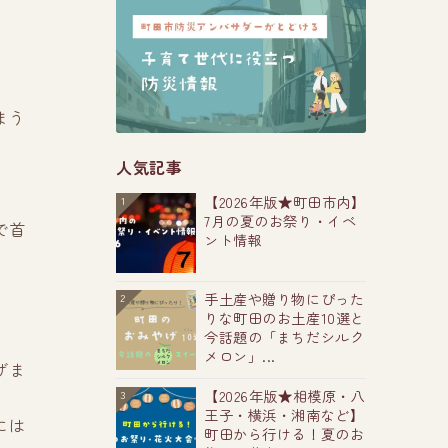
まう
人気記事
【2026年版★町田市内】
1
7月の夏のお祭り・イベ
で首
ント情報
手土産や贈り物にぴった
2
りな町田のお土産10選と
今話題の「まちだシルク
メロン」...
げま
【2026年版★相模原・八
3
王子・横浜・湘南など】
には
町田から行ける！夏のお