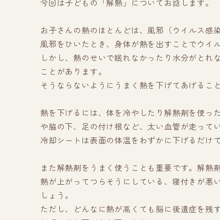
今回は子どもの「解熱」についてお話します。
お子さんの熱のほとんどは、風邪（ウイルス感
風邪をひいたとき、身体が熱を出すことでウイ
しかし、熱のせいで眠れなかったり水分がとれ
ことがあります。
そうならないようにうまく熱を下げてあげるこ
熱を下げるには、体を冷やしたり解熱剤を使っ
や脇の下、足の付け根など、太い血管が走って
冷却シートは表面の体温をわずかに下げるだけ
また解熱剤をうまく使うことも重要です。解熱
熱が上がってつらそうにしている、寝付きが悪
しょう。
ただし、どんなに熱が高くても脳に後遺症を残