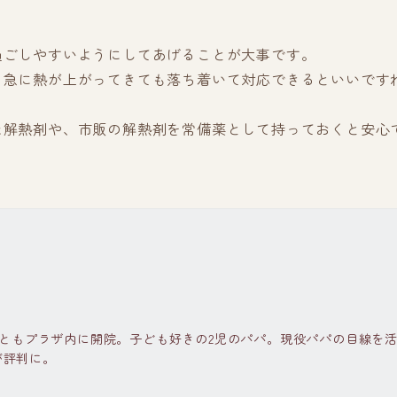
過ごしやすいようにしてあげることが大事です。
。急に熱が上がってきても落ち着いて対応できるといいです
た解熱剤や、市販の解熱剤を常備薬として持っておくと安心
長
ままともプラザ内に開院。子ども好きの2児のパパ。現役パパの目線を
が評判に。