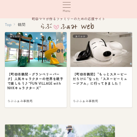
Menu
町田ママが作るファミリーのための応援サイト
Top
鶴間
おでかけ
おでかけ
【町田市鶴間・グランベリーパー
【町田市鶴間】”もっとスヌーピー
ク】人気キャラクターの世界を親子
だらけに”なった「スヌーピーミュ
で楽しもう♪“FUN VILLAGE with
ージアム」に行ってきました！
NHKキャラクターズ”
らぶふぁみ事務局
らぶふぁみ事務局