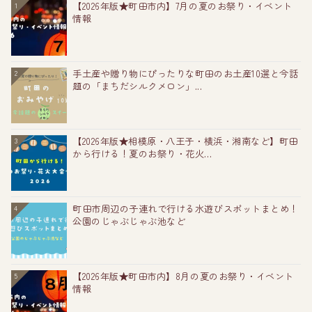
【2026年版★町田市内】7月の夏のお祭り・イベント
1
情報
手土産や贈り物にぴったりな町田のお土産10選と今話
2
題の「まちだシルクメロン」...
【2026年版★相模原・八王子・横浜・湘南など】町田
3
から行ける！夏のお祭り・花火...
町田市周辺の子連れで行ける水遊びスポットまとめ！
4
公園のじゃぶじゃぶ池など
【2026年版★町田市内】8月の夏のお祭り・イベント
5
情報