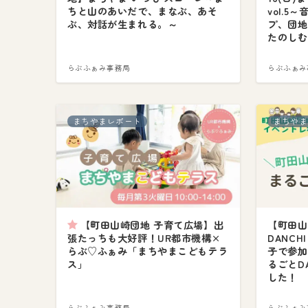
ちと山のあいだで、まなぶ、あそ
vol.
ぶ、対話が生まれる。～
プ、団地
たのしむ
らぶふぁみ事務局
らぶふぁみ
まちやまレポート
まちやま
【町田山崎団地 子育て広場】出
【町田山
張たっちも大好評！UR都市機構×
DANCH
らぶ♡ふぁみ「まちやまこどもテラ
子で参加
ス」
るごとD
した！
らぶふぁみ事務局
らぶふぁみ