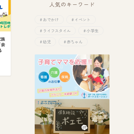
人気のキーワード
おでかけ
イベント
ライフスタイル
小学生
家族
幼児
赤ちゃん
「余
る