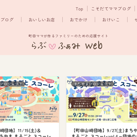
Top
こそだてママブログ
マブログ
おいしいお店
おでかけ
おけいこ
町田ママが作るファミリーのための応援サイト
プロジェクト
まちやまプロジェクト
団地】11/15(土)＆
【町田山崎団地】9/27(土)まち
)まちやま まるごと スコーレ
まるごと スコーレvol.4～団地の