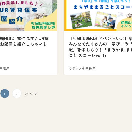
崎団地】物件見学♪UR賃
【町田山崎団地イベントレポ】
お部屋を紹介しちゃいま
みんなでたくさんの「学び」や
暇」を楽しもう！「まちやま ま
ごと スコーレvol.1」
事務局
らぶふぁみ事務局
1
2
次へ