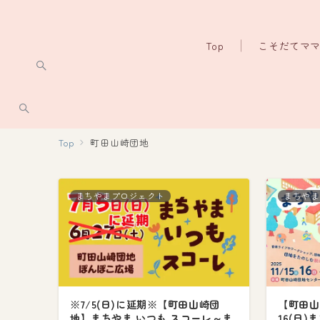
Top
こそだてマ
Top
町田山崎団地
まちやまプロジェクト
まちやま
※7/5(日)に延期※【町田山崎団
【町田山崎
地】まちやま いつも スコーレ～ま
16(日