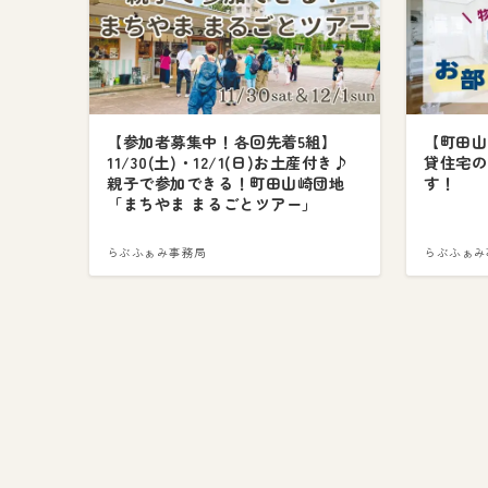
【参加者募集中！各回先着5組】
【町田山
11/30(土)・12/1(日)お土産付き♪
貸住宅の
親子で参加できる！町田山崎団地
す！
「まちやま まるごとツアー」
らぶふぁみ事務局
らぶふぁみ
投
稿
の
ペ