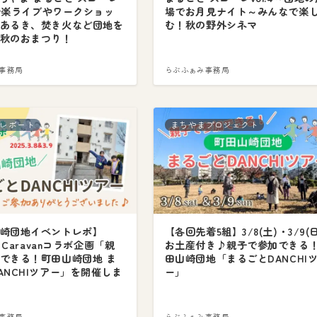
5～音楽ライブやワークショッ
場でお月見ナイト～みんなで楽
あるき、焚き火など団地を
む！秋の野外シネマ
秋のおまつり！
事務局
らぶふぁみ事務局
レポート
まちやまプロジェクト
崎団地イベントレポ】
【各回先着5組】3/8(土)・3/9(日
I Caravanコラボ企画「親
お土産付き♪親子で参加できる
できる！町田山崎団地 ま
田山崎団地「まるごとDANCHI
ANCHIツアー」を開催しま
ー」
事務局
らぶふぁみ事務局