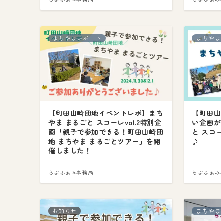
まちやまレポート
まちやま
【町田山崎団地イベントレポ】まち
【町田山
やま まるごと スコーレvol.2特別企
い企画が
画「親子で参加できる！町田山崎団
と スコ
地 まちやま まるごとツアー」を開
♪
催しました！
らぶふぁみ事務局
らぶふぁみ
お知らせ
まちやま