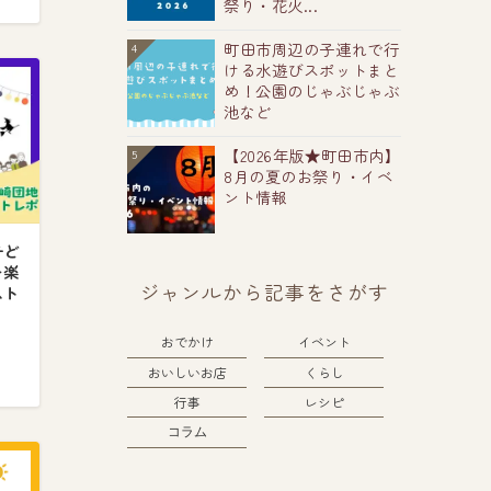
祭り・花火...
町田市周辺の子連れで行
4
ける水遊びスポットまと
め！公園のじゃぶじゃぶ
池など
【2026年版★町田市内】
5
8月の夏のお祭り・イベ
ント情報
子ど
を楽
ジャンルから記事をさがす
スト
おでかけ
イベント
おいしいお店
くらし
行事
レシピ
コラム