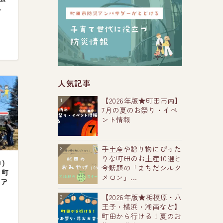
し
人気記事
【2026年版★町田市内】
1
7月の夏のお祭り・イベ
ント情報
手土産や贈り物にぴった
2
りな町田のお土産10選と
)
今話題の「まちだシルク
！町
メロン」...
ツア
【2026年版★相模原・八
3
王子・横浜・湘南など】
町田から行ける！夏のお