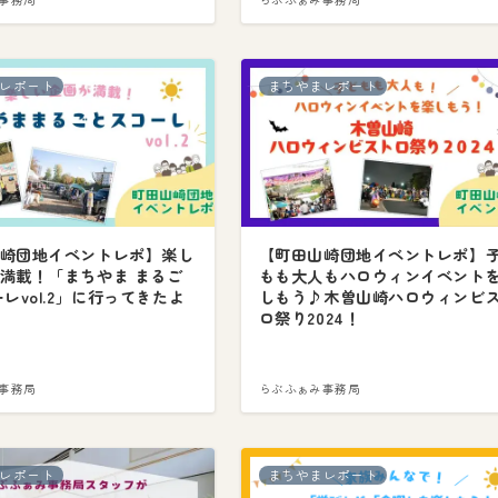
レポート
まちやまレポート
崎団地イベントレポ】楽し
【町田山崎団地イベントレポ】
満載！「まちやま まるご
もも大人もハロウィンイベント
ーレvol.2」に行ってきたよ
しもう♪木曽山崎ハロウィンビ
ロ祭り2024！
事務局
らぶふぁみ事務局
レポート
まちやまレポート