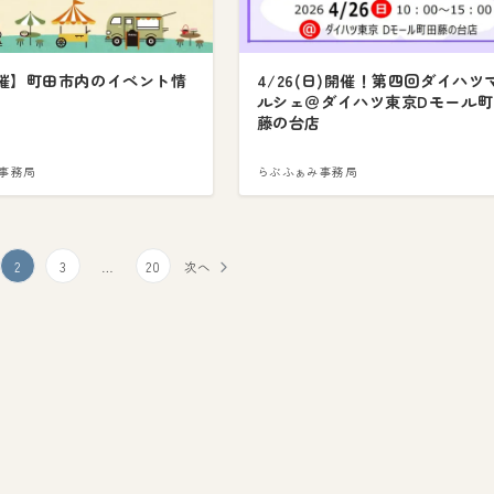
催】町田市内のイベント情
4/26(日)開催！第四回ダイハツ
ルシェ＠ダイハツ東京Dモール町
藤の台店
事務局
らぶふぁみ事務局
2
3
…
20
次へ