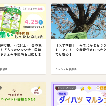
ップ
入学準備
原町田】4/25(土)「春の集
【入学準備】「みてねみまもりG
！「もったいない会」同時
トーク」トーク機能付きGPSが
ぶふぁみ事務局も出店しま
ても安心！
事務局
らぶふぁみ事務局
ピックアップ