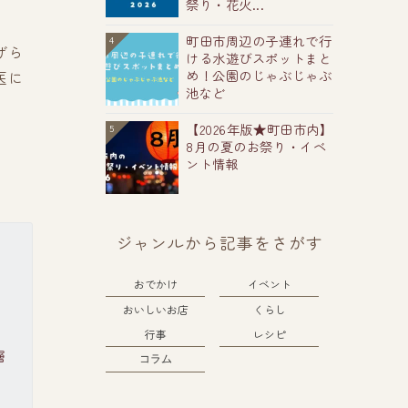
祭り・花火...
町田市周辺の子連れで行
4
げら
ける水遊びスポットまと
医に
め！公園のじゃぶじゃぶ
池など
【2026年版★町田市内】
5
8月の夏のお祭り・イベ
ント情報
ジャンルから記事をさがす
おでかけ
イベント
おいしいお店
くらし
行事
レシピ
層
コラム