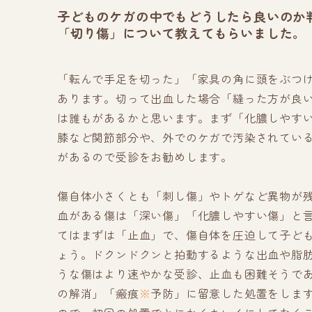
子どものケガの中でもどうしたら良いのか
「切り傷」について教えてもらいました。
「転んで手足を切った」「家具の角に頭をぶつ
あります。切って出血した場合「縫った方が良
は誰もがあるかと思います。まず「化膿しやす
膝など関節部分や、外でのケガで汚染されてい
があるので受診をお勧めします。
傷自体小さくとも「刺し傷」やトゲなど異物が
血がある傷は「深い傷」「化膿しやすい傷」と
てはまずは「止血」で、傷自体を圧迫して子ど
ょう。ドクンドクンと拍動するような出血や脂
うな傷はより速やかな受診、止血も困難そうで
の解消」「瘢痕
※
予防」に留意した処置をしま