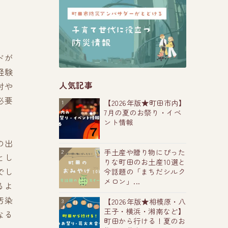
ドが
経験
人気記事
肘や
必要
【2026年版★町田市内】
1
7月の夏のお祭り・イベ
ント情報
の出
手土産や贈り物にぴった
2
とし
りな町田のお土産10選と
でし
今話題の「まちだシルク
メロン」...
るよ
汚染
【2026年版★相模原・八
3
王子・横浜・湘南など】
なる
町田から行ける！夏のお