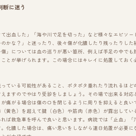
判断に迷う
けて出血した」「海や川で足を切った」など様々なエピソー
いのかな？」と迷ったり、後々傷が化膿したり残ったりした
い傷」については血の巡りが悪い箇所、例えば手足の中でも
ることが挙げられます。この場合にはキレイに処置しておく
残っている可能性があること、ポタポタ垂れたり流れるほど
言えますのでやはり受診をしましょう。その場で出来る対応
もが痛がる場合は傷の口を閉じるように周りを抑えると良い
肪（黄色）を超えて腱（白色）や筋肉（赤色）が露出してい
あれば救急車を呼んで良いと思います。病院では「止血」「
す。化膿した場合は、痛い思いをしながら連日処置が必要に