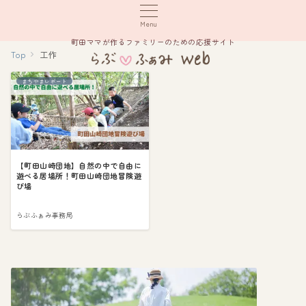
Menu
町田ママが作るファミリーのための応援サイト
Top
工作
まちやまレポート
【町田山崎団地】自然の中で自由に
遊べる居場所！町田山崎団地冒険遊
び場
らぶふぁみ事務局