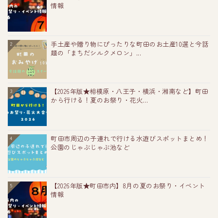
情報
手土産や贈り物にぴったりな町田のお土産10選と今話
2
題の「まちだシルクメロン」...
【2026年版★相模原・八王子・横浜・湘南など】町田
3
から行ける！夏のお祭り・花火...
町田市周辺の子連れで行ける水遊びスポットまとめ！
4
公園のじゃぶじゃぶ池など
【2026年版★町田市内】8月の夏のお祭り・イベント
5
情報