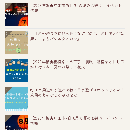
【2026年版★町田市内】7月の夏のお祭り・イベント
1
情報
手土産や贈り物にぴったりな町田のお土産10選と今話
2
題の「まちだシルクメロン」...
【2026年版★相模原・八王子・横浜・湘南など】町田
3
から行ける！夏のお祭り・花火...
町田市周辺の子連れで行ける水遊びスポットまとめ！
4
公園のじゃぶじゃぶ池など
【2026年版★町田市内】8月の夏のお祭り・イベント
5
情報