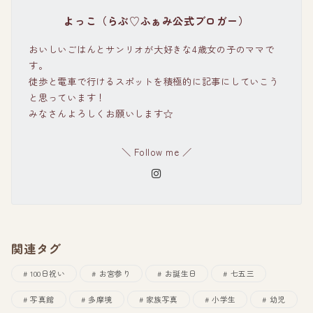
よっこ（らぶ♡ふぁみ公式ブロガー）
おいしいごはんとサンリオが大好きな4歳女の子のママで
す。
徒歩と電車で行けるスポットを積極的に記事にしていこう
と思っています！
みなさんよろしくお願いします☆
＼ Follow me ／
関連タグ
100日祝い
お宮参り
お誕生日
七五三
写真館
多摩境
家族写真
小学生
幼児