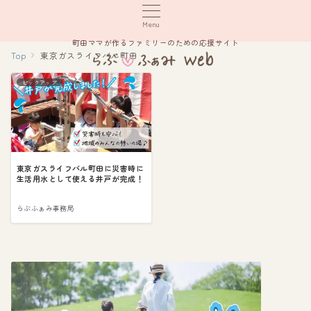
Menu
町田ママが作るファミリーのための応援サイト
Top
東京ガスライフバル町田
ピックアップ
東京ガスライフバル町田に災害時に
生活用水として使える井戸が完成！
らぶふぁみ事務局