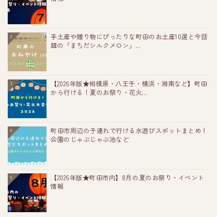
手土産や贈り物にぴったりな町田のお土産10選と今話
2
題の「まちだシルクメロン」...
【2026年版★相模原・八王子・横浜・湘南など】町田
3
から行ける！夏のお祭り・花火...
町田市周辺の子連れで行ける水遊びスポットまとめ！
4
公園のじゃぶじゃぶ池など
【2026年版★町田市内】8月の夏のお祭り・イベント
5
情報