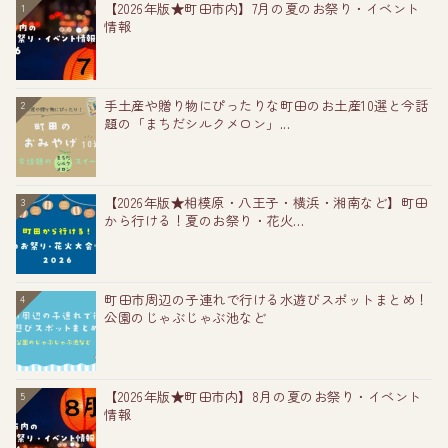
【2026年版★町田市内】7月の夏のお祭り・イベント
1
情報
手土産や贈り物にぴったりな町田のお土産10選と今話
2
題の「まちだシルクメロン」...
【2026年版★相模原・八王子・横浜・湘南など】町田
3
から行ける！夏のお祭り・花火...
町田市周辺の子連れで行ける水遊びスポットまとめ！
4
公園のじゃぶじゃぶ池など
【2026年版★町田市内】8月の夏のお祭り・イベント
5
情報