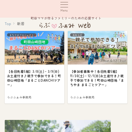
Menu
町田ママが作るファミリーのための応援サイト
Top
新居
まちやまプロジェクト
お知らせ
【各回先着5組】3/8(土)・3/9(日)
【参加者募集中！各回先着5組】
お土産付き♪親子で参加できる！町
11/30(土)・12/1(日)お土産付き♪親
田山崎団地「まるごとDANCHIツア
子で参加できる！町田山崎団地「ま
ー」
ちやま まるごとツアー」
らぶふぁみ事務局
らぶふぁみ事務局