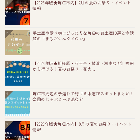
【2026年版★町田市内】7月の夏のお祭り・イベント
1
情報
手土産や贈り物にぴったりな町田のお土産10選と今話
2
題の「まちだシルクメロン」...
【2026年版★相模原・八王子・横浜・湘南など】町田
3
から行ける！夏のお祭り・花火...
町田市周辺の子連れで行ける水遊びスポットまとめ！
4
公園のじゃぶじゃぶ池など
【2026年版★町田市内】8月の夏のお祭り・イベント
5
情報