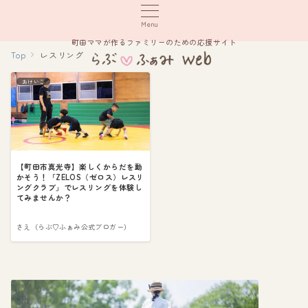
Menu
町田ママが作るファミリーのための応援サイト
Top
レスリング
おけいこ
【町田市真光寺】楽しくからだを動
かそう！「ZELOS（ゼロス）レスリ
ングクラブ」でレスリングを体験し
てみませんか？
さえ（らぶ♡ふぁみ公式ブロガー）