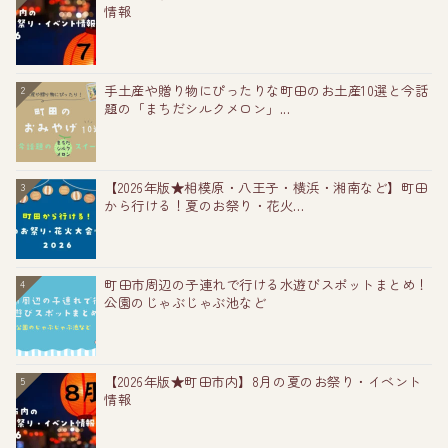
情報
手土産や贈り物にぴったりな町田のお土産10選と今話
2
題の「まちだシルクメロン」...
【2026年版★相模原・八王子・横浜・湘南など】町田
3
から行ける！夏のお祭り・花火...
町田市周辺の子連れで行ける水遊びスポットまとめ！
4
公園のじゃぶじゃぶ池など
【2026年版★町田市内】8月の夏のお祭り・イベント
5
情報