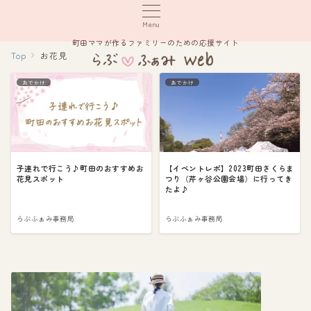
Menu
町田ママが作るファミリーのための応援サイト
Top
お花見
おでかけ
おでかけ
子連れで行こう♪町田のおすすめお
【イベントレポ】2023町田さくらま
花見スポット
つり（芹ヶ谷公園会場）に行ってき
たよ♪
らぶふぁみ事務局
らぶふぁみ事務局