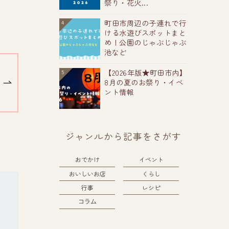
祭り・花火...
町田市周辺の子連れで行
4
ける水遊びスポットまと
め！公園のじゃぶじゃぶ
池など
【2026年版★町田市内】
5
8月の夏のお祭り・イベ
ント情報
ジャンルから記事をさがす
おでかけ
イベント
おいしいお店
くらし
行事
レシピ
コラム