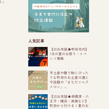
る」
人気記事
【2026年版★町田市内】
1
7月の夏のお祭り・イベ
ント情報
手土産や贈り物にぴった
2
りな町田のお土産10選と
今話題の「まちだシルク
メロン」...
【2026年版★相模原・八
3
王子・横浜・湘南など】
町田から行ける！夏のお