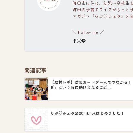
町田市に住む、幼児〜高校生
町田の子育てライフがもっと
マガジン『らぶ♡ふぁみ』を
＼ Follow me ／
関連記事
【取材レポ】防災カードゲームでつながる！
ざ」という時に助け合えるご近...
らぶ♡ふぁみ公式TikTokはじめました！