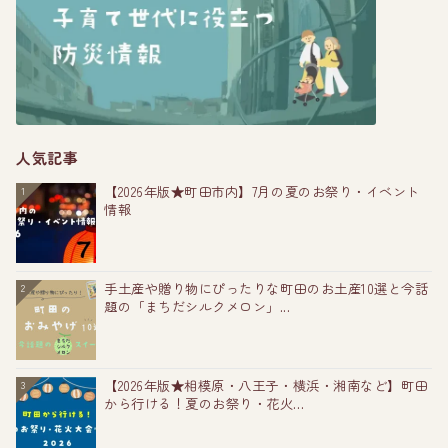
人気記事
【2026年版★町田市内】7月の夏のお祭り・イベント
1
情報
手土産や贈り物にぴったりな町田のお土産10選と今話
2
題の「まちだシルクメロン」...
【2026年版★相模原・八王子・横浜・湘南など】町田
3
から行ける！夏のお祭り・花火...