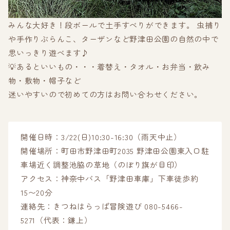
みんな大好き！段ボールで土手すべりができます。 虫捕り
や手作りぶらんこ、ターザンなど野津田公園の自然の中で
思いっきり遊べます♪
💡あるといいもの・・・着替え・タオル・お弁当・飲み
物・敷物・帽子など
迷いやすいので初めての方はお問い合わせください。
開催日時：3/22(日)10:30-16:30（雨天中止）
開催場所：町田市野津田町2035 野津田公園東入口駐
車場近く調整池脇の草地（のぼり旗が目印）
アクセス：神奈中バス「野津田車庫」下車徒歩約
15〜20分
連絡先：きつねはらっぱ冒険遊び 080-5466-
5271（代表：鎌上）