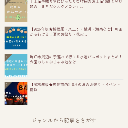
手土産や贈り物にぴったりな町田のお土産10選と今話
2
題の「まちだシルクメロン」...
【2026年版★相模原・八王子・横浜・湘南など】町田
3
から行ける！夏のお祭り・花火...
町田市周辺の子連れで行ける水遊びスポットまとめ！
4
公園のじゃぶじゃぶ池など
【2026年版★町田市内】8月の夏のお祭り・イベント
5
情報
ジャンルから記事をさがす