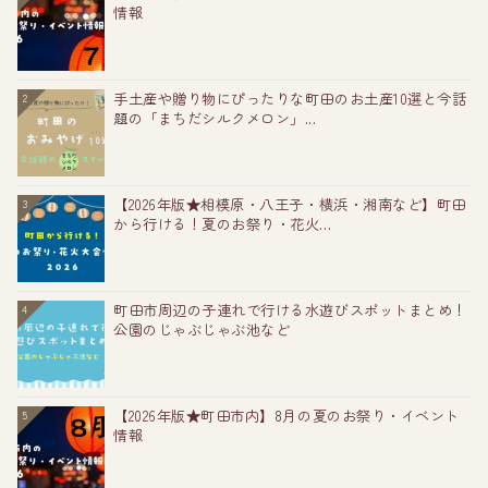
情報
手土産や贈り物にぴったりな町田のお土産10選と今話
2
題の「まちだシルクメロン」...
【2026年版★相模原・八王子・横浜・湘南など】町田
3
から行ける！夏のお祭り・花火...
町田市周辺の子連れで行ける水遊びスポットまとめ！
4
公園のじゃぶじゃぶ池など
【2026年版★町田市内】8月の夏のお祭り・イベント
5
情報