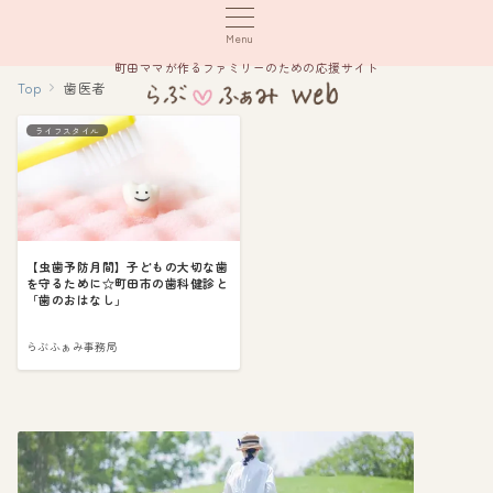
Menu
町田ママが作るファミリーのための応援サイト
Top
歯医者
ライフスタイル
【虫歯予防月間】子どもの大切な歯
を守るために☆町田市の歯科健診と
「歯のおはなし」
らぶふぁみ事務局