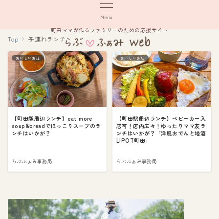
Menu
町田ママが作るファミリーのための応援サイト
Top
子連れランチ
おいしいお店
おいしいお店
【町田駅周辺ランチ】eat more
【町田駅周辺ランチ】ベビーカー入
soup&breadでほっこりスープのラ
店可！店内広々！ゆったりママ友ラ
ンチはいかが？
ンチはいかが？「洋風おでんと地酒
LIPOT町田」
らぶふぁみ事務局
らぶふぁみ事務局