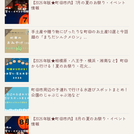
【2026年版★町田市内】7月の夏のお祭り・イベント
1
情報
手土産や贈り物にぴったりな町田のお土産10選と今話
2
題の「まちだシルクメロン」...
【2026年版★相模原・八王子・横浜・湘南など】町田
3
から行ける！夏のお祭り・花火...
町田市周辺の子連れで行ける水遊びスポットまとめ！
4
公園のじゃぶじゃぶ池など
【2026年版★町田市内】8月の夏のお祭り・イベント
5
情報