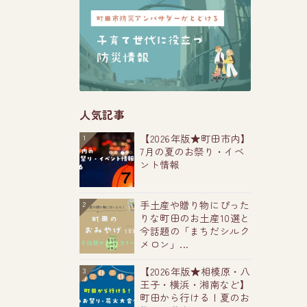
人気記事
【2026年版★町田市内】
1
7月の夏のお祭り・イベ
ント情報
手土産や贈り物にぴった
2
りな町田のお土産10選と
今話題の「まちだシルク
メロン」...
【2026年版★相模原・八
3
王子・横浜・湘南など】
町田から行ける！夏のお