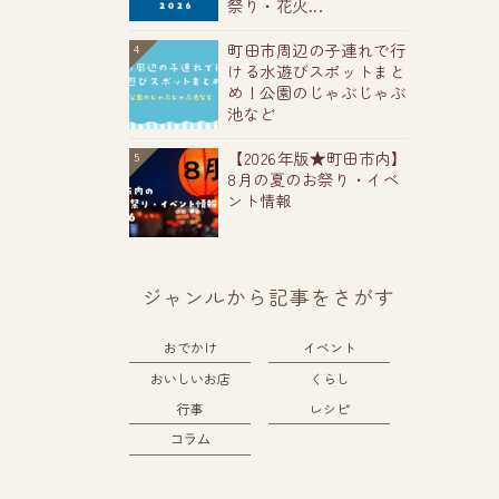
祭り・花火...
町田市周辺の子連れで行
4
ける水遊びスポットまと
め！公園のじゃぶじゃぶ
池など
【2026年版★町田市内】
5
8月の夏のお祭り・イベ
ント情報
ジャンルから記事をさがす
おでかけ
イベント
おいしいお店
くらし
行事
レシピ
コラム