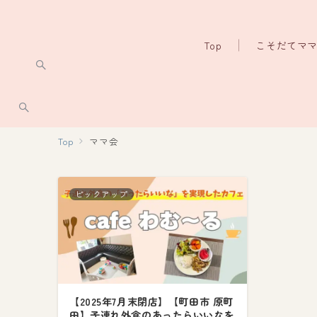
Top
こそだてマ
Top
ママ会
ピックアップ
【2025年7月末閉店】【町田市 原町
田】子連れ外食のあったらいいなを