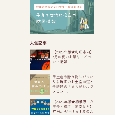
人気記事
【2026年版★町田市内】
1
7月の夏のお祭り・イベ
ント情報
手土産や贈り物にぴった
2
りな町田のお土産10選と
今話題の「まちだシルク
メロン」...
【2026年版★相模原・八
3
王子・横浜・湘南など】
町田から行ける！夏のお