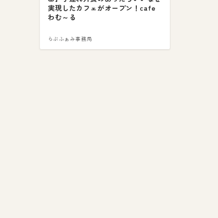
実現したカフェがオープン！cafe
わむ～る
らぶふぁみ事務局