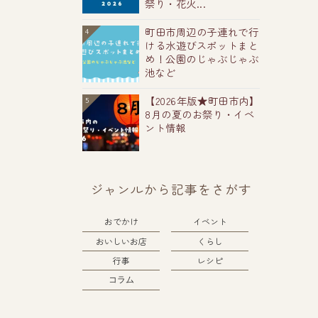
祭り・花火...
町田市周辺の子連れで行
4
ける水遊びスポットまと
め！公園のじゃぶじゃぶ
池など
【2026年版★町田市内】
5
8月の夏のお祭り・イベ
ント情報
ジャンルから記事をさがす
おでかけ
イベント
おいしいお店
くらし
行事
レシピ
コラム