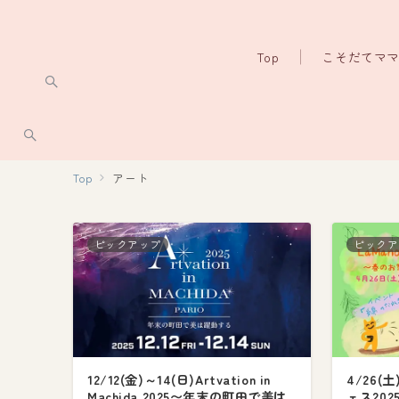
Top
こそだてマ
Top
アート
ピックアップ
ピックア
12/12(金)～14(日)Artvation in
4/26(
Machida 2025〜年末の町田で美は
ェス20