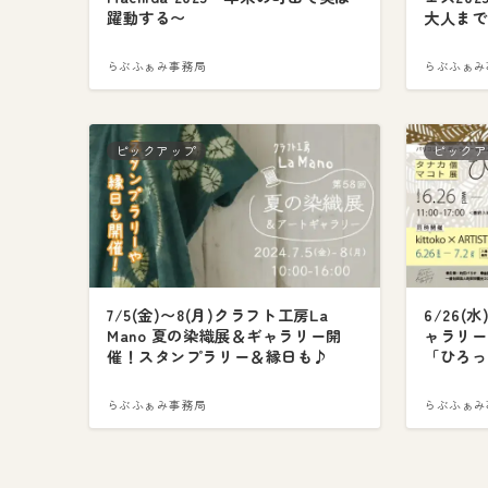
躍動する〜
大人まで
らぶふぁみ事務局
らぶふぁみ
ピックアップ
ピックア
7/5(金)〜8(月)クラフト工房La
6/26(
Mano 夏の染織展＆ギャラリー開
ャラリー 
催！スタンプラリー＆縁日も♪
「ひろっ
らぶふぁみ事務局
らぶふぁみ