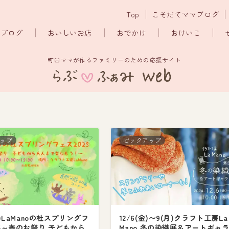
Top
こそだてママブログ
マブログ
おいしいお店
おでかけ
おけいこ
町田ママが作るファミリーのための応援サイト
ップ
ピックアップ
土)LaManoの杜スプリングフ
12/6(金)〜9(月)クラフト工房La
25～春のお祭り 子どもから
Mano 冬の染織展＆アートギャ