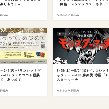
楽しもう！～
ー開催！スタンプラリーも♪
事務局
らぶふぁみ事務局
ップ
ピックアップ
水)〜7/2(火)パリコレッ！ギ
5/25(土)〜5/31(金)パリコレッ
vol.32 タナカマコト個展
ャラリー vol.30 勝亦勇 個展「
て、あつめて」
スターマーチ」
事務局
らぶふぁみ事務局