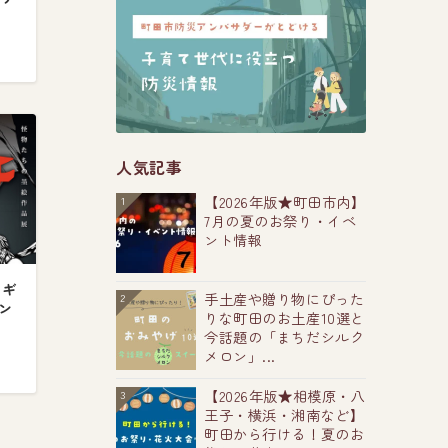
人気記事
【2026年版★町田市内】
1
7月の夏のお祭り・イベ
ント情報
！ギ
手土産や贈り物にぴった
2
モン
りな町田のお土産10選と
今話題の「まちだシルク
メロン」...
【2026年版★相模原・八
3
王子・横浜・湘南など】
町田から行ける！夏のお