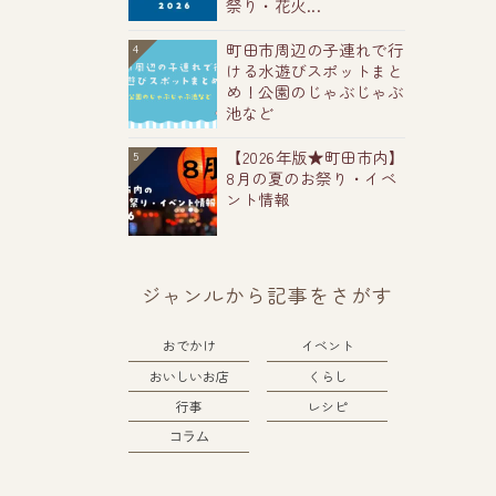
祭り・花火...
町田市周辺の子連れで行
4
ける水遊びスポットまと
め！公園のじゃぶじゃぶ
池など
【2026年版★町田市内】
5
8月の夏のお祭り・イベ
ント情報
ジャンルから記事をさがす
おでかけ
イベント
おいしいお店
くらし
行事
レシピ
コラム