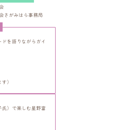
会
会さがみはら事務局
ク
ードを語りながらガイ
ます）
子氏）で楽しむ星野富
～