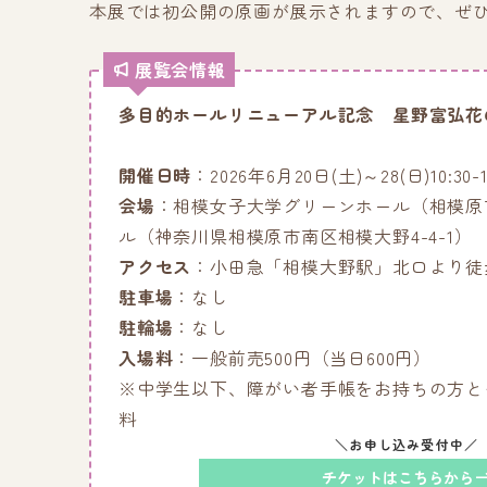
本展では初公開の原画が展示されますので、ぜ
展覧会情報
多目的ホールリニューアル記念 星野富弘花
開催日時
：2026年6月20日(土)～28(日)10:30
会場
：相模女子大学グリーンホール（相模原
ル（神奈川県相模原市南区相模大野4-4-1）
アクセス
：小田急「相模大野駅」北口より徒
駐車場
：なし
駐輪場
：なし
入場料
：一般前売500円（当日600円）
※中学生以下、障がい者手帳をお持ちの方と
料
＼お申し込み受付中／
チケットはこちらから