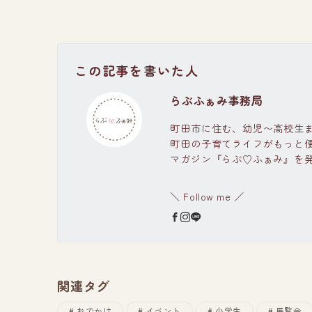
この記事を書いた人
らぶふぁみ事務局
町田市に住む、幼児〜高校生
町田の子育てライフがもっと
マガジン『らぶ♡ふぁみ』を
＼ Follow me ／
関連タグ
おでかけ
イベント
小学生
展覧会