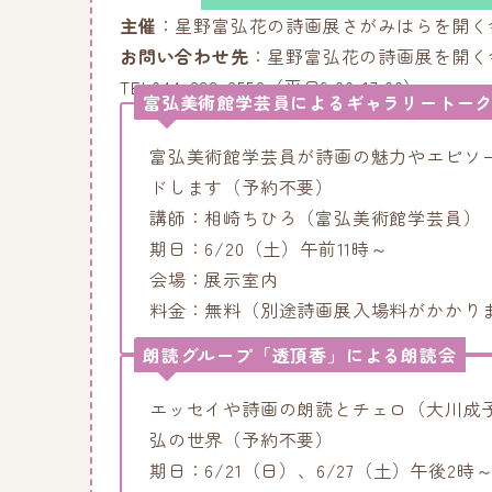
主催
：星野富弘花の詩画展さがみはらを開く
お問い合わせ先
：星野富弘花の詩画展を開く
TEL044-833-2552（平日9:00-17:00）
富弘美術館学芸員によるギャラリートー
富弘美術館学芸員が詩画の魅力やエピソ
ドします（予約不要）
講師：相崎ちひろ（富弘美術館学芸員）
期日：6/20（土）午前11時～
会場：展示室内
料金：無料（別途詩画展入場料がかかり
朗読グループ「透頂香」による朗読会
エッセイや詩画の朗読とチェロ（大川成
弘の世界（予約不要）
期日：6/21（日）、6/27（土）午後2時