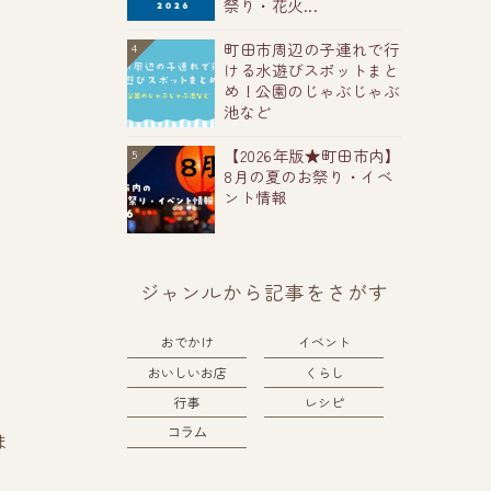
祭り・花火...
町田市周辺の子連れで行
4
ける水遊びスポットまと
め！公園のじゃぶじゃぶ
池など
【2026年版★町田市内】
5
8月の夏のお祭り・イベ
ント情報
ジャンルから記事をさがす
おでかけ
イベント
おいしいお店
くらし
行事
レシピ
コラム
ま