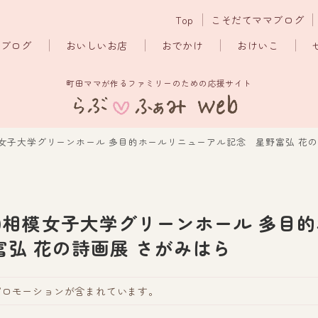
Top
こそだてママブログ
マブログ
おいしいお店
おでかけ
おけいこ
町田ママが作るファミリーのための応援サイト
日)相模女子大学グリーンホール 多目的ホールリニューアル記念 星野富弘 花
(日)相模女子大学グリーンホール 多目
弘 花の詩画展 さがみはら
プロモーションが含まれています。