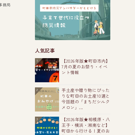
事務局
人気記事
【2026年版★町田市内】
1
7月の夏のお祭り・イベ
ント情報
手土産や贈り物にぴった
2
りな町田のお土産10選と
今話題の「まちだシルク
メロン」...
【2026年版★相模原・八
3
王子・横浜・湘南など】
町田から行ける！夏のお