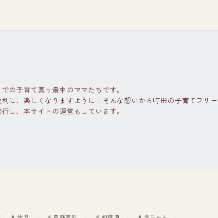
までの子育て真っ最中のママたちです。
便利に、楽しくなりますように！そんな想いから町田の子育てフリー
発行し、本サイトの運営もしています。
幼児
星野富弘
相模原
赤ちゃん