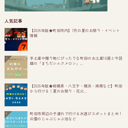
人気記事
【2026年版★町田市内】7月の夏のお祭り・イベント
1
情報
手土産や贈り物にぴったりな町田のお土産10選と今話
2
題の「まちだシルクメロン」...
【2026年版★相模原・八王子・横浜・湘南など】町田
3
から行ける！夏のお祭り・花火...
町田市周辺の子連れで行ける水遊びスポットまとめ！
4
公園のじゃぶじゃぶ池など