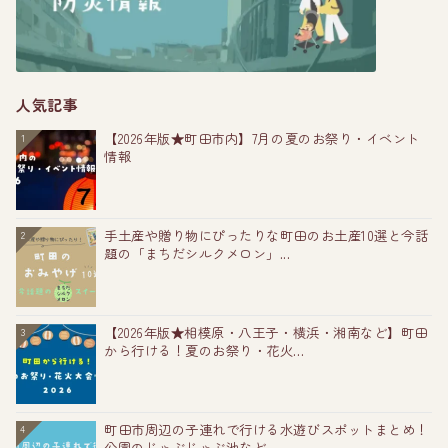
人気記事
【2026年版★町田市内】7月の夏のお祭り・イベント
1
情報
手土産や贈り物にぴったりな町田のお土産10選と今話
2
題の「まちだシルクメロン」...
【2026年版★相模原・八王子・横浜・湘南など】町田
3
から行ける！夏のお祭り・花火...
町田市周辺の子連れで行ける水遊びスポットまとめ！
4
公園のじゃぶじゃぶ池など