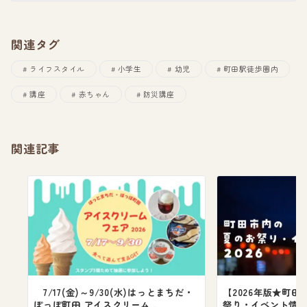
関連タグ
ライフスタイル
小学生
幼児
町田駅徒歩圏内
講座
赤ちゃん
防災講座
関連記事
7/17(金)～9/30(水)はっとまちだ・
【2026年版★町田
ぽっぽ町田 アイスクリーム...
祭り・イベント情