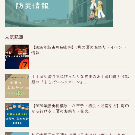
人気記事
【2026年版★町田市内】7月の夏のお祭り・イベント
1
情報
手土産や贈り物にぴったりな町田のお土産10選と今話
2
題の「まちだシルクメロン」...
【2026年版★相模原・八王子・横浜・湘南など】町田
3
から行ける！夏のお祭り・花火...
町田市周辺の子連れで行ける水遊びスポットまとめ！
4