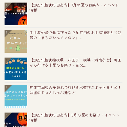
【2026年版★町田市内】7月の夏のお祭り・イベント
1
情報
手土産や贈り物にぴったりな町田のお土産10選と今話
2
題の「まちだシルクメロン」...
【2026年版★相模原・八王子・横浜・湘南など】町田
3
から行ける！夏のお祭り・花火...
町田市周辺の子連れで行ける水遊びスポットまとめ！
4
公園のじゃぶじゃぶ池など
【2026年版★町田市内】8月の夏のお祭り・イベント
5
情報