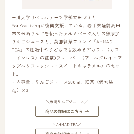
玉川大学リベラルアーツ学部太田ゼミと
YouYouLivingが復興支援している、岩手県陸前高田
市の米崎りんごを使ったアルミパック入りの無添加
りんごジュースと、英国紅茶ブランド「AHMAD
TEA」の妊娠中や子どもでも飲めるデカフェ（カフ
ェインレス）の紅茶3フレーバー（アールグレイ・ア
ップルリフレッシュ・スイートキャラメル）のセッ
ト。
・内容量：りんごジュース200ml、紅茶（個包装
2g）×3
＼米崎りんごジュース／
商品の詳細はこちら
＼AHMAD TEA／