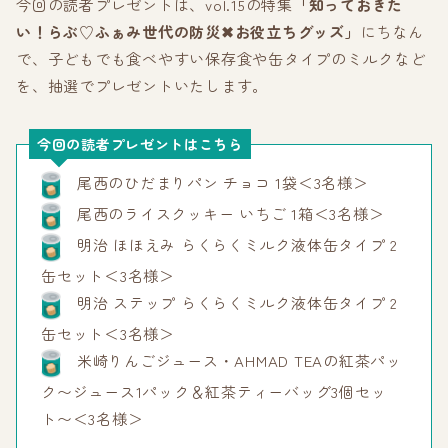
今回の読者プレゼントは、vol.15の特集
「知っておきた
い！らぶ♡ふぁみ世代の防災✖︎お役立ちグッズ」
にちなん
で、子どもでも食べやすい保存食や缶タイプのミルクなど
を、抽選でプレゼントいたします。
今回の読者プレゼントはこちら
尾西のひだまりパン チョコ 1袋＜3名様＞
尾西のライスクッキー いちご 1箱＜3名様＞
明治 ほほえみ らくらくミルク液体缶タイプ 2
缶セット＜3名様＞
明治 ステップ らくらくミルク液体缶タイプ 2
缶セット＜3名様＞
米崎りんごジュース・AHMAD TEAの紅茶パッ
ク〜ジュース1パック＆紅茶ティーバッグ3個セッ
ト〜＜3名様＞