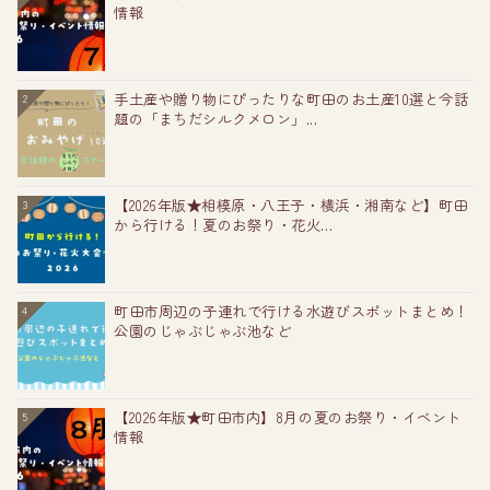
情報
手土産や贈り物にぴったりな町田のお土産10選と今話
2
題の「まちだシルクメロン」...
【2026年版★相模原・八王子・横浜・湘南など】町田
3
から行ける！夏のお祭り・花火...
町田市周辺の子連れで行ける水遊びスポットまとめ！
4
公園のじゃぶじゃぶ池など
【2026年版★町田市内】8月の夏のお祭り・イベント
5
情報