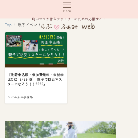
Menu
町田ママが作るファミリーのための応援サイト
Top
親子イベント
お知らせ
【先着申込順・参加費無料・未就学
児OK】8/23(日)「親子で防災マス
ターになろう！！2026」
らぶふぁみ事務局