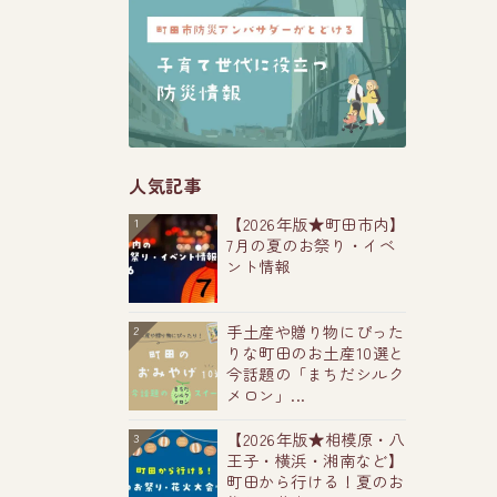
人気記事
【2026年版★町田市内】
1
7月の夏のお祭り・イベ
ント情報
手土産や贈り物にぴった
2
りな町田のお土産10選と
今話題の「まちだシルク
メロン」...
【2026年版★相模原・八
3
王子・横浜・湘南など】
町田から行ける！夏のお