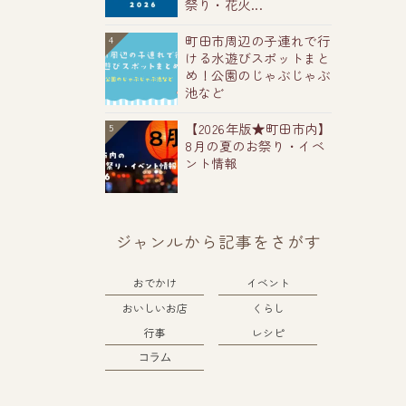
祭り・花火...
町田市周辺の子連れで行
4
ける水遊びスポットまと
め！公園のじゃぶじゃぶ
池など
【2026年版★町田市内】
5
8月の夏のお祭り・イベ
ント情報
ジャンルから記事をさがす
おでかけ
イベント
おいしいお店
くらし
行事
レシピ
コラム